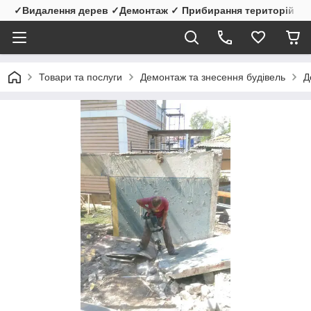
✓Видалення дерев ✓Демонтаж ✓ Прибирання територій
Товари та послуги
Демонтаж та знесення будівель
Д