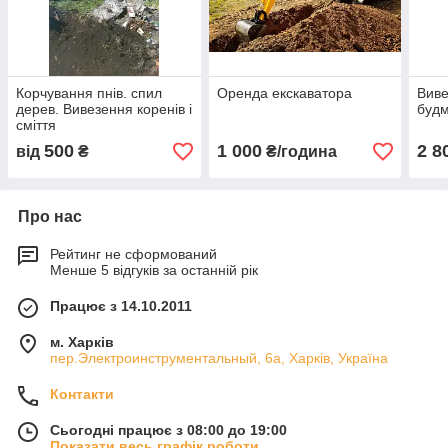
Корчування пнів. спил
Оренда екскаватора
Виве
дерев. Вивезення коренів і
будм
сміття
500
1 000
2 8
від
₴
₴/година
Про нас
Рейтинг не сформований
Менше 5 відгуків за останній рік
Працює з 14.10.2011
м. Харків
пер.Электроинструментальный, 6а, Харків, Україна
Контакти
Сьогодні працює з 08:00 до 19:00
Показати весь графік роботи